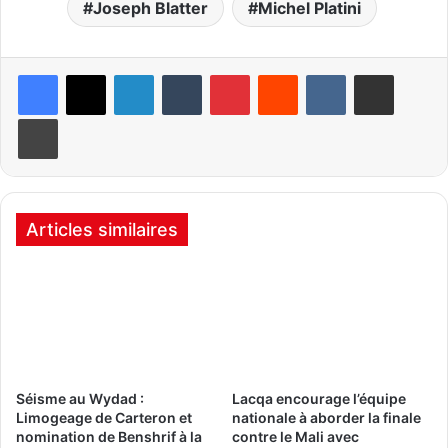
Joseph Blatter
Michel Platini
Linkedin
Tumblr
Pinterest
Reddit
VKontakte
Partager par email
Imprimer
Articles similaires
Séisme au Wydad :
Lacqa encourage l’équipe
Limogeage de Carteron et
nationale à aborder la finale
nomination de Benshrif à la
contre le Mali avec