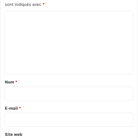
sont indiqués avec
*
C
o
m
m
e
n
t
a
Nom
*
i
r
e
E-mail
*
*
Site web