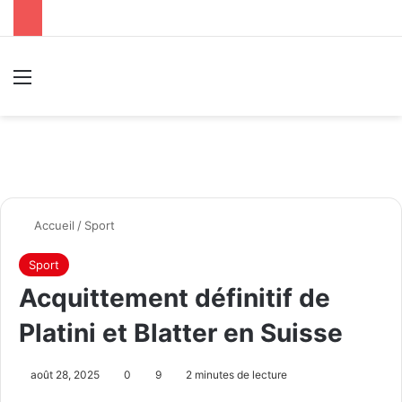
Menu
R
Accueil
/
Sport
Sport
Acquittement définitif de
Platini et Blatter en Suisse
août 28, 2025
0
9
2 minutes de lecture