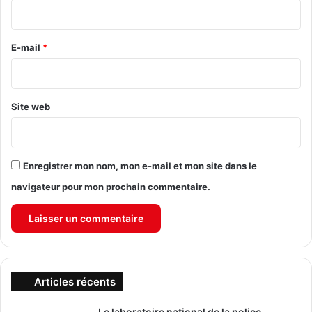
i
r
e
E-mail
*
*
Site web
Enregistrer mon nom, mon e-mail et mon site dans le
navigateur pour mon prochain commentaire.
Articles récents
Le laboratoire national de la police