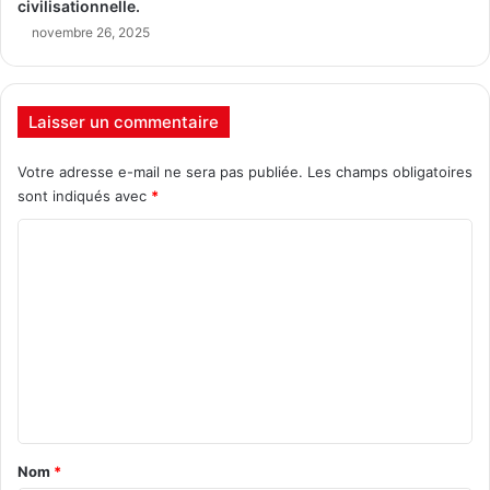
civilisationnelle.
novembre 26, 2025
Laisser un commentaire
Votre adresse e-mail ne sera pas publiée.
Les champs obligatoires
sont indiqués avec
*
C
o
m
m
e
n
t
a
Nom
*