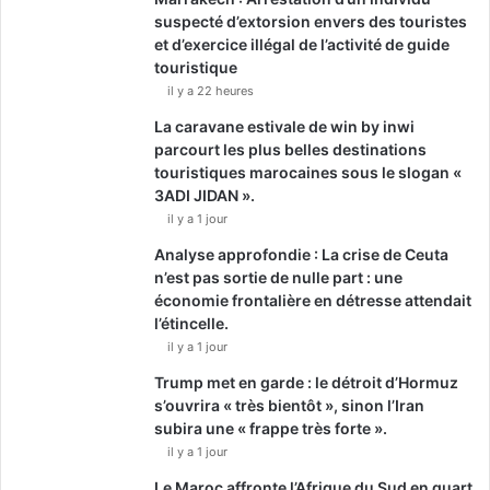
suspecté d’extorsion envers des touristes
et d’exercice illégal de l’activité de guide
touristique
il y a 22 heures
La caravane estivale de win by inwi
parcourt les plus belles destinations
touristiques marocaines sous le slogan «
3ADI JIDAN ».
il y a 1 jour
Analyse approfondie : La crise de Ceuta
n’est pas sortie de nulle part : une
économie frontalière en détresse attendait
l’étincelle.
il y a 1 jour
Trump met en garde : le détroit d’Hormuz
s’ouvrira « très bientôt », sinon l’Iran
subira une « frappe très forte ».
il y a 1 jour
Le Maroc affronte l’Afrique du Sud en quart