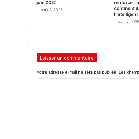
juin 2025
renforcer l
continent d
août 8, 2025
l’intelligenc
avril 7, 202
Laisser un commentaire
Votre adresse e-mail ne sera pas publiée.
Les champ
C
o
m
m
e
n