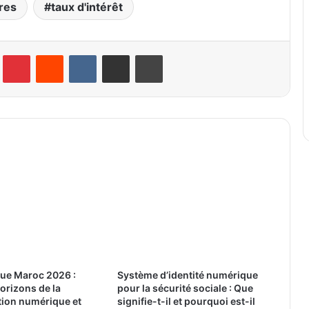
res
taux d'intérêt
lr
Pinterest
Reddit
VKontakte
Partager par email
Imprimer
que Maroc 2026 :
Système d’identité numérique
horizons de la
pour la sécurité sociale : Que
tion numérique et
signifie-t-il et pourquoi est-il