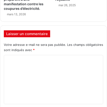
manifestation contre les
mai 26, 2025
coupures d’électricité.
mars 13, 2026
Laisser un commentaire
Votre adresse e-mail ne sera pas publiée.
Les champs obligatoires
sont indiqués avec
*
C
o
m
m
e
n
t