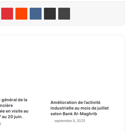
lr
Pinterest
Reddit
VKontakte
Partager par email
Imprimer
 général de la
Amélioration de l’activité
ancière
industrielle au mois de juillet
le en visite au
selon Bank Al-Maghrib
 au 20 juin.
septembre 9, 2025
5