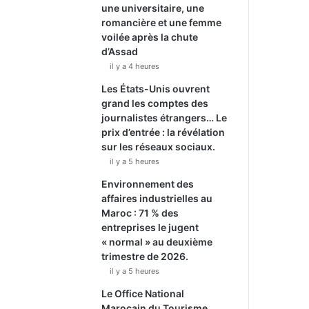
une universitaire, une
romancière et une femme
voilée après la chute
d’Assad
il y a 4 heures
Les États-Unis ouvrent
grand les comptes des
journalistes étrangers… Le
prix d’entrée : la révélation
sur les réseaux sociaux.
il y a 5 heures
Environnement des
affaires industrielles au
Maroc : 71 % des
entreprises le jugent
« normal » au deuxième
trimestre de 2026.
il y a 5 heures
Le Office National
Marocain du Tourisme