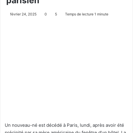
parisien
février 24, 2025
0
5
Temps de lecture 1 minute
Un nouveau-né est décédé à Paris, lundi, après avoir été
précipité par sa mère américaine du fenêtre d’un hôtel. La