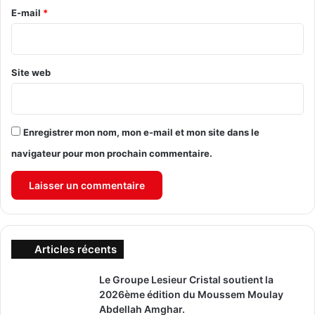
e
E-mail
*
*
Site web
Enregistrer mon nom, mon e-mail et mon site dans le
navigateur pour mon prochain commentaire.
Articles récents
Le Groupe Lesieur Cristal soutient la
2026ème édition du Moussem Moulay
Abdellah Amghar.