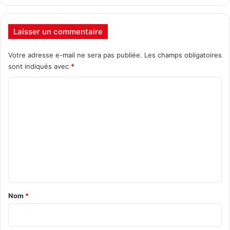
Laisser un commentaire
Votre adresse e-mail ne sera pas publiée.
Les champs obligatoires
sont indiqués avec
*
C
o
m
m
e
n
t
a
Nom
*
i
r