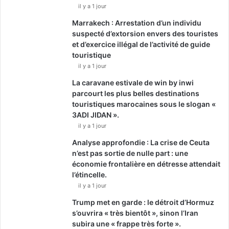
il y a 1 jour
Marrakech : Arrestation d’un individu
suspecté d’extorsion envers des touristes
et d’exercice illégal de l’activité de guide
touristique
il y a 1 jour
La caravane estivale de win by inwi
parcourt les plus belles destinations
touristiques marocaines sous le slogan «
3ADI JIDAN ».
il y a 1 jour
Analyse approfondie : La crise de Ceuta
n’est pas sortie de nulle part : une
économie frontalière en détresse attendait
l’étincelle.
il y a 1 jour
Trump met en garde : le détroit d’Hormuz
s’ouvrira « très bientôt », sinon l’Iran
subira une « frappe très forte ».