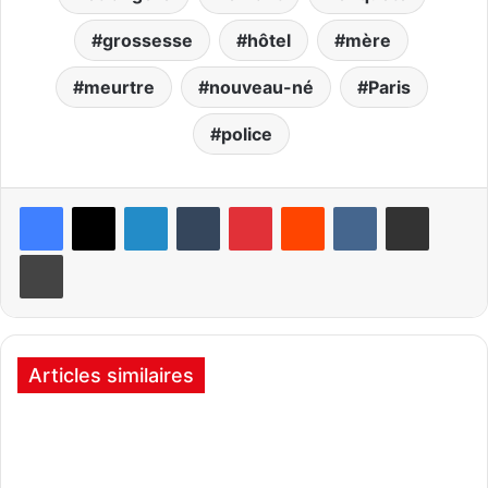
grossesse
hôtel
mère
meurtre
nouveau-né
Paris
police
Linkedin
Tumblr
Pinterest
Reddit
VKontakte
Partager par email
Imprimer
Articles similaires