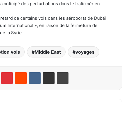
 a anticipé des perturbations dans le trafic aérien.
 retard de certains vols dans les aéroports de Dubaï
um International », en raison de la fermeture de
de la Syrie.
tion vols
Middle East
voyages
lr
Pinterest
Reddit
VKontakte
Partager par email
Imprimer