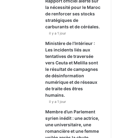
Rapport officiel alerte sur
la nécessité pour le Maroc
de renforcer ses stocks
stratégiques de
carburants et de céréales.
il y a 1 jour
Ministère de l’Intérieur :
Les incidents liés aux
tentatives de traversée
vers Ceuta et Melilla sont
le résultat de campagnes
de désinformation
numérique et de réseaux
de traite des êtres
humains.
il y a 1 jour
Membre d’un Parlement
syrien inédit : une actrice,
une universitaire, une
romancière et une femme
voilée après la chute