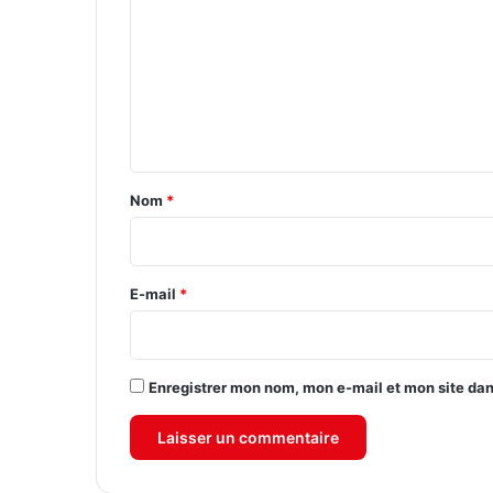
m
m
e
n
t
a
Nom
*
i
r
e
E-mail
*
*
Enregistrer mon nom, mon e-mail et mon site da