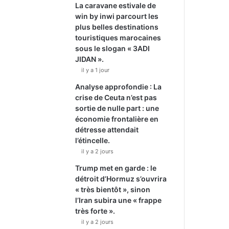
La caravane estivale de
win by inwi parcourt les
plus belles destinations
touristiques marocaines
sous le slogan « 3ADI
JIDAN ».
il y a 1 jour
Analyse approfondie : La
crise de Ceuta n’est pas
sortie de nulle part : une
économie frontalière en
détresse attendait
l’étincelle.
il y a 2 jours
Trump met en garde : le
détroit d’Hormuz s’ouvrira
« très bientôt », sinon
l’Iran subira une « frappe
très forte ».
il y a 2 jours