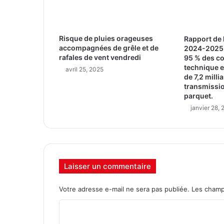
Risque de pluies orageuses
Rapport de 
accompagnées de grêle et de
2024-2025 
rafales de vent vendredi
95 % des co
technique e
avril 25, 2025
de 7,2 milli
transmissio
parquet.
janvier 28,
Laisser un commentaire
Votre adresse e-mail ne sera pas publiée.
Les champ
C
o