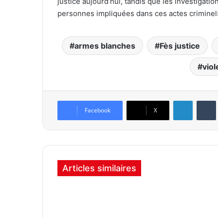
justice aujourd’hui, tandis que les investigat
personnes impliquées dans ces actes criminel
armes blanches
Fès justice
viol
Linkedin
Tumb
Facebook
X
Articles similaires