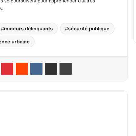
ions se poursuivent pour appréhender d’autres
s.
mineurs délinquants
sécurité publique
ence urbaine
lr
Pinterest
Reddit
VKontakte
Partager par email
Imprimer