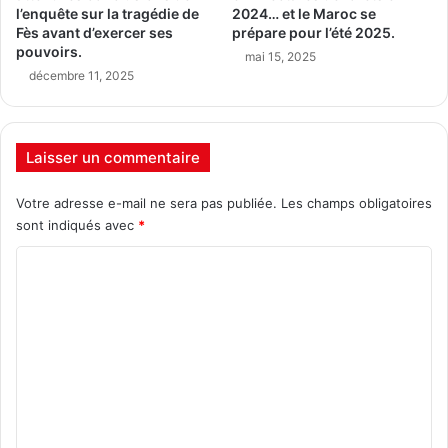
l’enquête sur la tragédie de
2024… et le Maroc se
Fès avant d’exercer ses
prépare pour l’été 2025.
pouvoirs.
mai 15, 2025
décembre 11, 2025
Laisser un commentaire
Votre adresse e-mail ne sera pas publiée.
Les champs obligatoires
sont indiqués avec
*
C
o
m
m
e
n
t