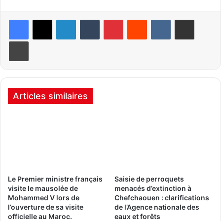
Linkedin
Tumblr
Pinterest
Reddit
VKontakte
Partager par email
Imprimer
Articles similaires
Le Premier ministre français
Saisie de perroquets
visite le mausolée de
menacés d’extinction à
Mohammed V lors de
Chefchaouen : clarifications
l’ouverture de sa visite
de l’Agence nationale des
officielle au Maroc.
eaux et forêts