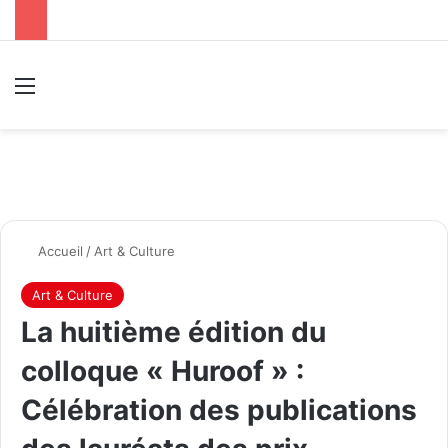
Menu
R
Accueil
/
Art & Culture
Art & Culture
La huitième édition du
colloque « Huroof » :
Célébration des publications