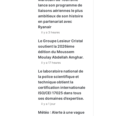
lance son programme de
liaisons aériennes le plus
ambitieux de son histoire
en partenariat avec
Ryanair
il y a 3 heures
Le Groupe Lesieur Cristal
soutient la 2026ème
édition du Moussem
Moulay Abdellah Amghar.
il y a 17 heures
Le laboratoire national de
la police scientifique et
technique obtient la
certification internationale
ISO/CEI 17025 dans tous
ses domaines d’expertise.
il y a 1 jour
Météo : Alerte à une vague