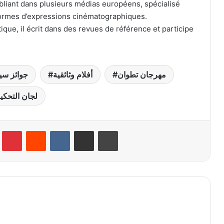
ubliant dans plusieurs médias européens, spécialisé
formes d’expressions cinématographiques.
itique, il écrit dans des revues de référence et participe
مهرجان تطوان
أفلام وثائقية
جوائز سين
لجان التحكي
lr
Pinterest
Reddit
VKontakte
Partager par email
Imprimer