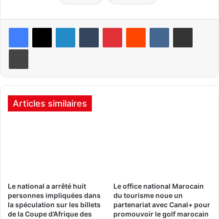
Linkedin
Tumblr
Pinterest
Reddit
VKontakte
Partager par email
Imprimer
Articles similaires
Le national a arrêté huit
Le office national Marocain
personnes impliquées dans
du tourisme noue un
la spéculation sur les billets
partenariat avec Canal+ pour
de la Coupe d’Afrique des
promouvoir le golf marocain