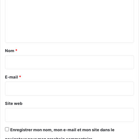
m
m
e
n
t
a
Nom
*
i
r
e
E-mail
*
*
Site web
Enregistrer mon nom, mon e-mail et mon site dans le