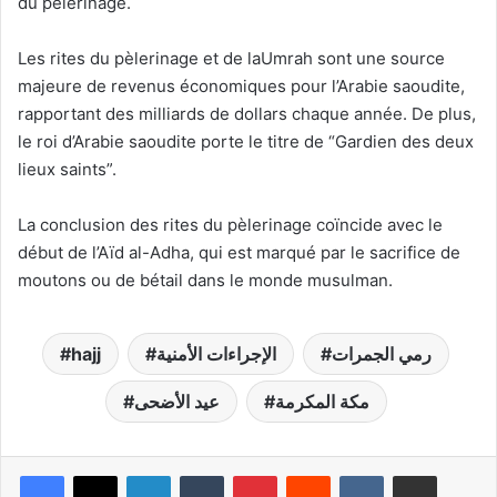
du pèlerinage.
Les rites du pèlerinage et de laUmrah sont une source
majeure de revenus économiques pour l’Arabie saoudite,
rapportant des milliards de dollars chaque année. De plus,
le roi d’Arabie saoudite porte le titre de “Gardien des deux
lieux saints”.
La conclusion des rites du pèlerinage coïncide avec le
début de l’Aïd al-Adha, qui est marqué par le sacrifice de
moutons ou de bétail dans le monde musulman.
hajj
الإجراءات الأمنية
رمي الجمرات
مكة المكرمة
عيد الأضحى
Linkedin
Tumblr
Pinterest
Reddit
VKontakte
Partager par email