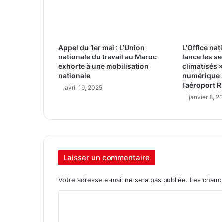
Appel du 1er mai : L’Union
L’Office na
nationale du travail au Maroc
lance les s
exhorte à une mobilisation
climatisés »
nationale
numérique »
l’aéroport R
avril 19, 2025
janvier 8, 2
Laisser un commentaire
Votre adresse e-mail ne sera pas publiée.
Les champ
C
o