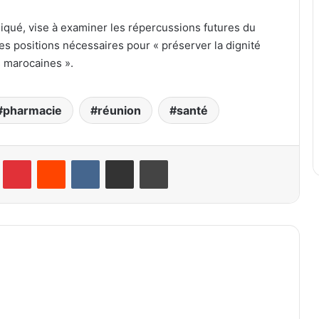
iqué, vise à examiner les répercussions futures du
s positions nécessaires pour « préserver la dignité
s marocaines ».
pharmacie
réunion
santé
lr
Pinterest
Reddit
VKontakte
Partager par email
Imprimer