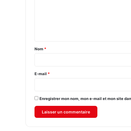
m
m
e
n
t
a
Nom
*
i
r
e
E-mail
*
*
Enregistrer mon nom, mon e-mail et mon site da