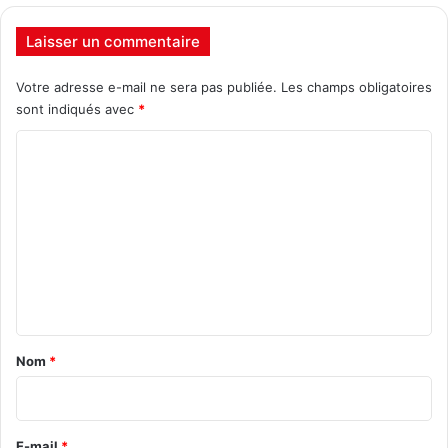
Laisser un commentaire
Votre adresse e-mail ne sera pas publiée.
Les champs obligatoires
sont indiqués avec
*
C
o
m
m
e
n
t
a
Nom
*
i
r
e
E-mail
*