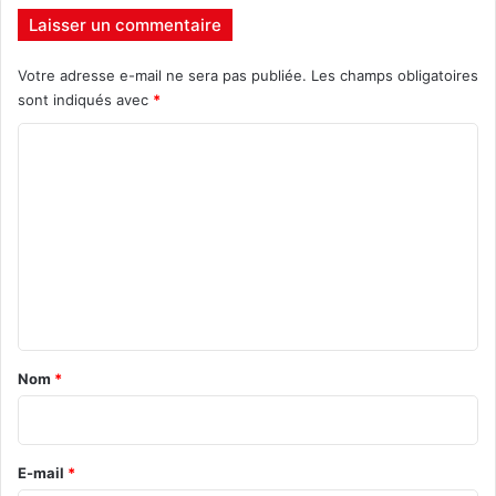
Laisser un commentaire
Votre adresse e-mail ne sera pas publiée.
Les champs obligatoires
sont indiqués avec
*
C
o
m
m
e
n
t
a
Nom
*
i
r
e
E-mail
*