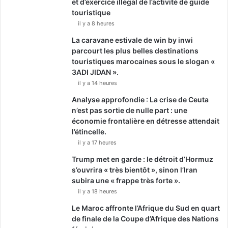
et d’exercice illégal de l’activité de guide
touristique
il y a 8 heures
La caravane estivale de win by inwi
parcourt les plus belles destinations
touristiques marocaines sous le slogan «
3ADI JIDAN ».
il y a 14 heures
Analyse approfondie : La crise de Ceuta
n’est pas sortie de nulle part : une
économie frontalière en détresse attendait
l’étincelle.
il y a 17 heures
Trump met en garde : le détroit d’Hormuz
s’ouvrira « très bientôt », sinon l’Iran
subira une « frappe très forte ».
il y a 18 heures
Le Maroc affronte l’Afrique du Sud en quart
de finale de la Coupe d’Afrique des Nations