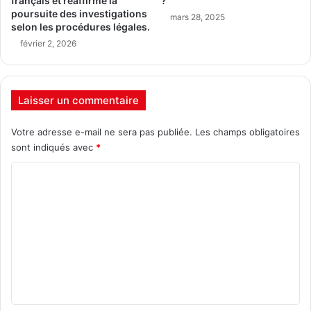
français et réaffirme la
?
poursuite des investigations
mars 28, 2025
selon les procédures légales.
février 2, 2026
Laisser un commentaire
Votre adresse e-mail ne sera pas publiée.
Les champs obligatoires
sont indiqués avec
*
C
o
m
m
e
n
t