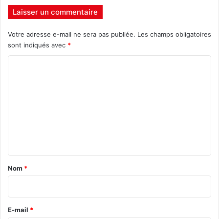
Laisser un commentaire
Votre adresse e-mail ne sera pas publiée.
Les champs obligatoires
sont indiqués avec
*
C
o
m
m
e
n
t
a
Nom
*
i
r
e
E-mail
*