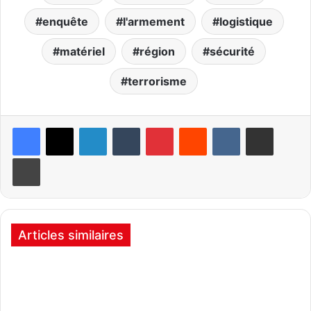
enquête
l'armement
logistique
matériel
région
sécurité
terrorisme
Linkedin
Tumblr
Pinterest
Reddit
VKontakte
Partager par email
Imprimer
Articles similaires