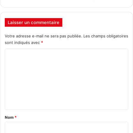
Laisser un commentaire
Votre adresse e-mail ne sera pas publiée.
Les champs obligatoires
sont indiqués avec
*
C
o
m
m
e
n
t
a
Nom
*
i