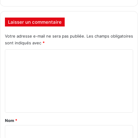
Laisser un commentaire
Votre adresse e-mail ne sera pas publiée.
Les champs obligatoires
sont indiqués avec
*
C
o
m
m
e
n
t
a
Nom
*
i
r