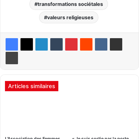
transformations sociétales
valeurs religieuses
Linkedin
Tumblr
Pinterest
Reddit
VKontakte
Partager par email
Imprimer
Articles similaires
L’Association des Femmes
« Je suis sortie par la porte