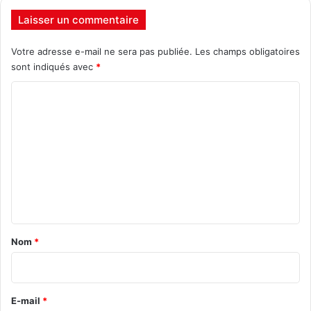
Laisser un commentaire
Votre adresse e-mail ne sera pas publiée.
Les champs obligatoires
sont indiqués avec
*
C
o
m
m
e
n
t
a
Nom
*
i
r
e
E-mail
*