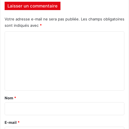
Laisser un commentaire
Votre adresse e-mail ne sera pas publiée.
Les champs obligatoires
sont indiqués avec
*
C
o
m
m
e
n
t
a
Nom
*
i
r
e
E-mail
*