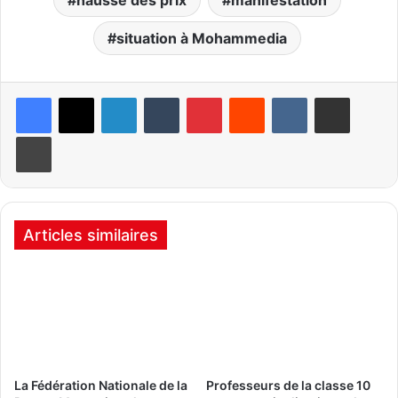
hausse des prix
manifestation
situation à Mohammedia
Linkedin
Tumblr
Pinterest
Reddit
VKontakte
Partager par email
Imprimer
Articles similaires
La Fédération Nationale de la
Professeurs de la classe 10