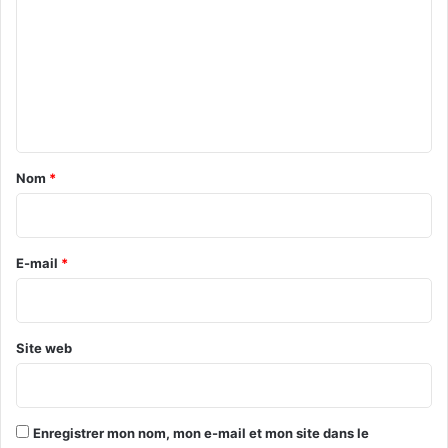
m
m
e
n
t
a
Nom
*
i
r
e
E-mail
*
*
Site web
Enregistrer mon nom, mon e-mail et mon site dans le