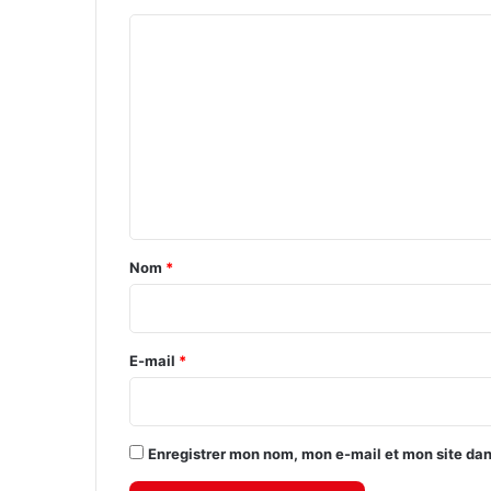
C
o
m
m
e
n
t
a
Nom
*
i
r
e
E-mail
*
*
Enregistrer mon nom, mon e-mail et mon site da