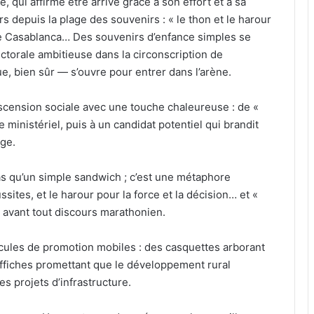
e, qui affirme être arrivé grâce à son effort et à sa
s depuis la plage des souvenirs : « le thon et le harour
 de Casablanca… Des souvenirs d’enfance simples se
torale ambitieuse dans la circonscription de
que, bien sûr — s’ouvre pour entrer dans l’arène.
scension sociale avec une touche chaleureuse : de «
le ministériel, puis à un candidat potentiel qui brandit
ge.
pas qu’un simple sandwich ; c’est une métaphore
ssites, et le harour pour la force et la décision… et «
 avant tout discours marathonien.
cules de promotion mobiles : des casquettes arborant
affiches promettant que le développement rural
s projets d’infrastructure.