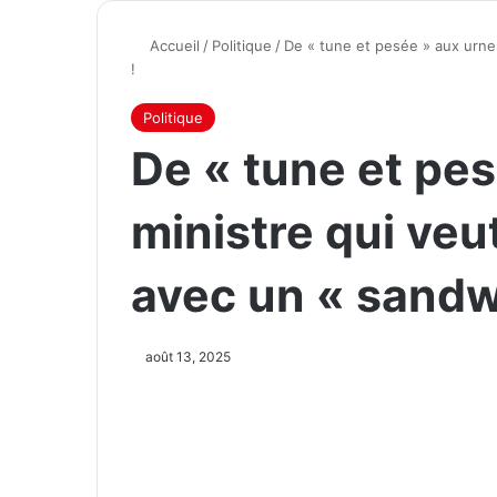
Accueil
/
Politique
/
De « tune et pesée » aux urne
!
Politique
De « tune et pes
ministre qui ve
avec un « sandw
août 13, 2025