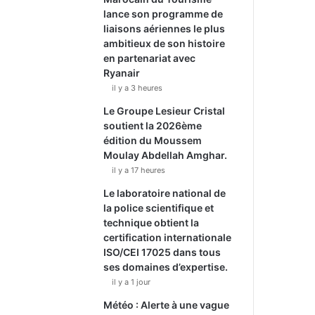
lance son programme de
liaisons aériennes le plus
ambitieux de son histoire
en partenariat avec
Ryanair
il y a 3 heures
Le Groupe Lesieur Cristal
soutient la 2026ème
édition du Moussem
Moulay Abdellah Amghar.
il y a 17 heures
Le laboratoire national de
la police scientifique et
technique obtient la
certification internationale
ISO/CEI 17025 dans tous
ses domaines d’expertise.
il y a 1 jour
Météo : Alerte à une vague