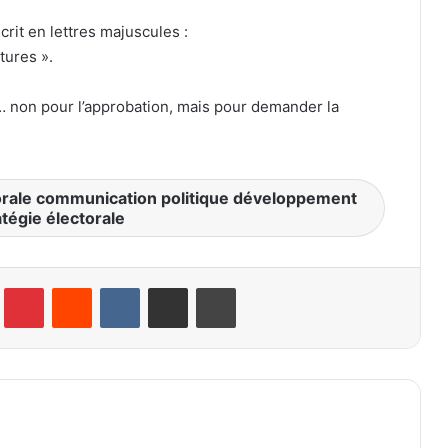
crit en lettres majuscules :
tures ».
s… non pour l’approbation, mais pour demander la
orale communication politique développement
atégie électorale
lr
Pinterest
Reddit
VKontakte
Partager par email
Imprimer