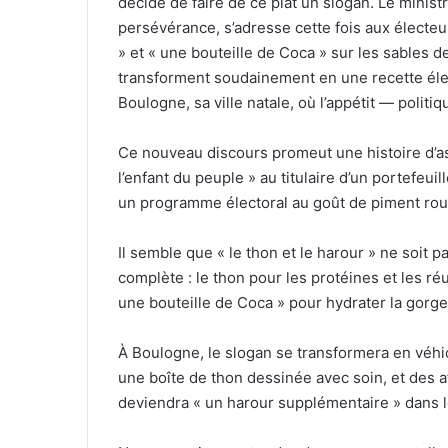
décidé de faire de ce plat un slogan. Le ministr
persévérance, s’adresse cette fois aux électeur
» et « une bouteille de Coca » sur les sables
transforment soudainement en une recette élec
Boulogne, sa ville natale, où l’appétit — politi
Ce nouveau discours promeut une histoire d’a
l’enfant du peuple » au titulaire d’un portefeuil
un programme électoral au goût de piment rou
Il semble que « le thon et le harour » ne soit 
complète : le thon pour les protéines et les réu
une bouteille de Coca » pour hydrater la gorge
À Boulogne, le slogan se transformera en véhi
une boîte de thon dessinée avec soin, et des 
deviendra « un harour supplémentaire » dans le