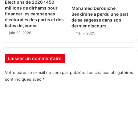
Élections de 2026 : 450
millions de dirhams pour
Mohamed Derouiche :
financer les campagnes
Benkirane a perdu une part
électorales des partis et des
de sa sagesse dans son
listes de jeunes
dernier discours.
juin 22, 2026
mai 7, 2025
Laisser un commentaire
Votre adresse e-mail ne sera pas publiée.
Les champs obligatoires
sont indiqués avec
*
C
o
m
m
e
n