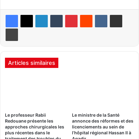
Linkedin
Tumblr
Pinterest
Reddit
VKontakte
Partager par email
Imprimer
Articles similaires
Le professeur Rabii
Le ministre de la Santé
Redouane présente les
annonce des réformes et des
approches chirurgicales les
licenciements au sein de
plus récentes dans le
l’hôpital régional Hassan II à
traitement des troubles du
Agadir.