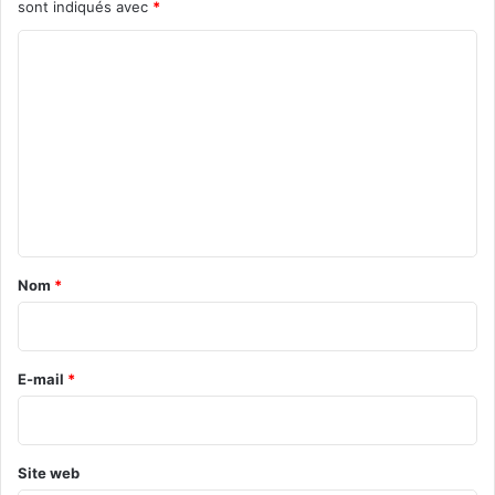
sont indiqués avec
*
C
o
m
m
e
n
t
a
Nom
*
i
r
e
E-mail
*
*
Site web