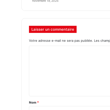
novembre 19, 2025
Laisser un commentaire
Votre adresse e-mail ne sera pas publiée.
Les champ
C
o
m
m
e
n
t
a
Nom
*
i