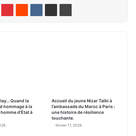
lr
Pinterest
Reddit
VKontakte
Partager par email
Imprimer
lay… Quand la
Accueil du jeune Nizar Talbi à
nd hommage à la
l’ambassade du Maroc à Paris :
un homme d’État à
une histoire de résilience
touchante.
2026
février 17, 2026