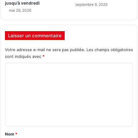
jusqu’à vendredi
septembre 9, 2025
mai 26, 2026
Laisser un commentaire
Votre adresse e-mail ne sera pas publiée.
Les champs obligatoires
sont indiqués avec
*
C
o
m
m
e
n
t
a
Nom
*