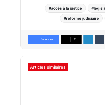
accès à la justice
législ
réforme judiciaire
Linkedin
Tumb
Facebook
X
Articles similaires