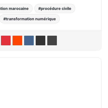
ation marocaine
procédure civile
transformation numérique
lr
Pinterest
Reddit
VKontakte
Partager par email
Imprimer