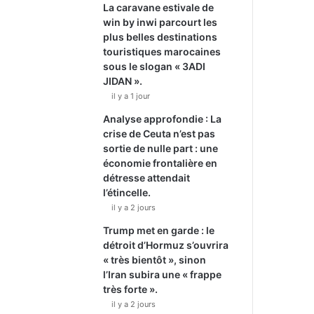
La caravane estivale de
win by inwi parcourt les
plus belles destinations
touristiques marocaines
sous le slogan « 3ADI
JIDAN ».
il y a 1 jour
Analyse approfondie : La
crise de Ceuta n’est pas
sortie de nulle part : une
économie frontalière en
détresse attendait
l’étincelle.
il y a 2 jours
Trump met en garde : le
détroit d’Hormuz s’ouvrira
« très bientôt », sinon
l’Iran subira une « frappe
très forte ».
il y a 2 jours