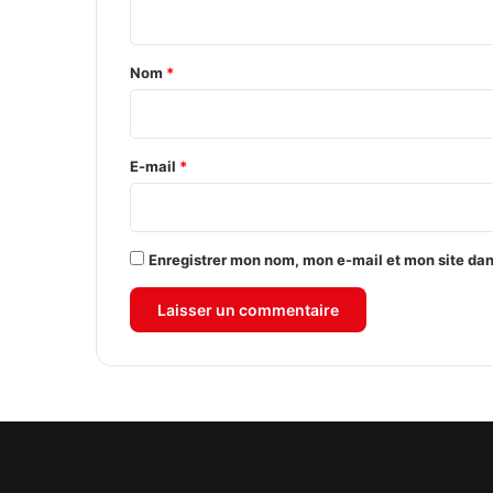
n
t
a
Nom
*
i
r
e
E-mail
*
*
Enregistrer mon nom, mon e-mail et mon site da