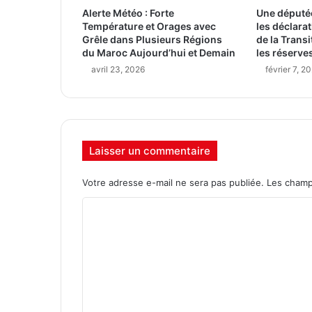
Alerte Météo : Forte
Une député
Température et Orages avec
les déclarat
Grêle dans Plusieurs Régions
de la Trans
du Maroc Aujourd’hui et Demain
les réserves
avril 23, 2026
février 7, 2
Laisser un commentaire
Votre adresse e-mail ne sera pas publiée.
Les champ
C
o
m
m
e