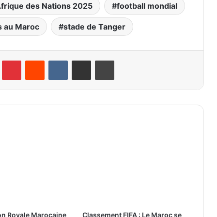
frique des Nations 2025
football mondial
s au Maroc
stade de Tanger
lr
Pinterest
Reddit
VKontakte
Partager par email
Imprimer
on Royale Marocaine
Classement FIFA : Le Maroc se