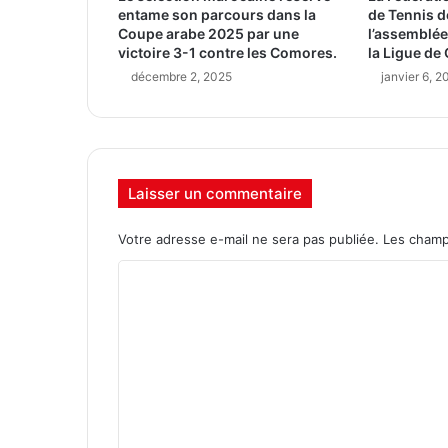
entame son parcours dans la
de Tennis d
Coupe arabe 2025 par une
l’assemblée
victoire 3-1 contre les Comores.
la Ligue de
décembre 2, 2025
janvier 6, 2
Laisser un commentaire
Votre adresse e-mail ne sera pas publiée.
Les champ
C
o
m
m
e
n