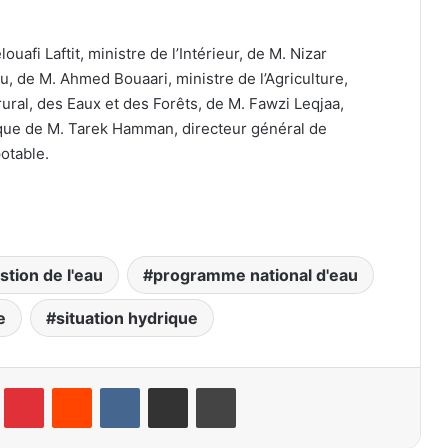
afi Laftit, ministre de l’Intérieur, de M. Nizar
u, de M. Ahmed Bouaari, ministre de l’Agriculture,
ral, des Eaux et des Forêts, de M. Fawzi Leqjaa,
 que de M. Tarek Hamman, directeur général de
potable.
stion de l'eau
programme national d'eau
e
situation hydrique
lr
Pinterest
Reddit
VKontakte
Partager par email
Imprimer