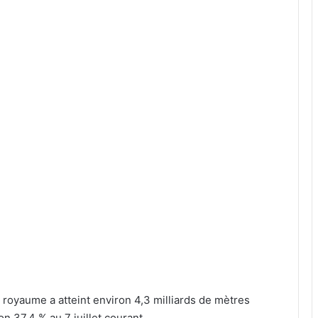
royaume a atteint environ 4,3 milliards de mètres
n 37,4 % au 7 juillet courant.