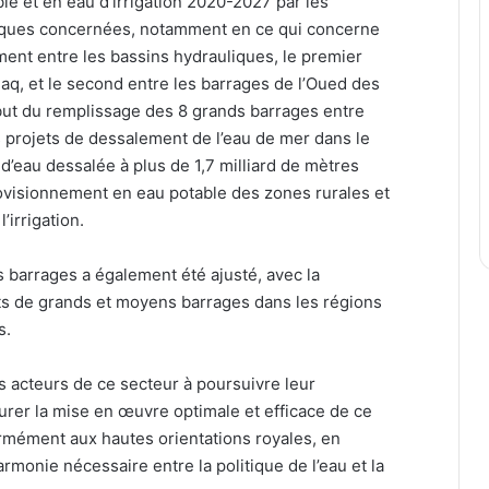
le et en eau d’irrigation 2020-2027 par les
bliques concernées, notamment en ce qui concerne
ment entre les bassins hydrauliques, le premier
qaq, et le second entre les barrages de l’Oued des
but du remplissage des 8 grands barrages entre
s projets de dessalement de l’eau de mer dans le
d’eau dessalée à plus de 1,7 milliard de mètres
rovisionnement en eau potable des zones rurales et
’irrigation.
s barrages a également été ajusté, avec la
ts de grands et moyens barrages dans les régions
s.
 acteurs de ce secteur à poursuivre leur
urer la mise en œuvre optimale et efficace de ce
rmément aux hautes orientations royales, en
armonie nécessaire entre la politique de l’eau et la