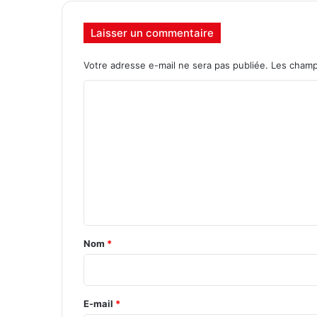
Laisser un commentaire
Votre adresse e-mail ne sera pas publiée.
Les champ
C
o
m
m
e
n
t
a
Nom
*
i
r
e
E-mail
*