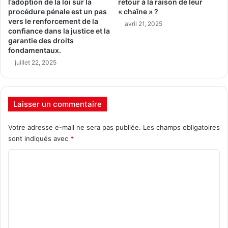
l’adoption de la loi sur la
retour à la raison de leur
procédure pénale est un pas
« chaîne » ?
vers le renforcement de la
avril 21, 2025
confiance dans la justice et la
garantie des droits
fondamentaux.
juillet 22, 2025
Laisser un commentaire
Votre adresse e-mail ne sera pas publiée.
Les champs obligatoires
sont indiqués avec
*
C
o
m
m
e