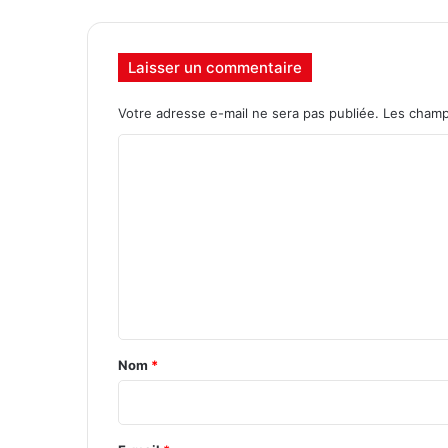
Laisser un commentaire
Votre adresse e-mail ne sera pas publiée.
Les champ
C
o
m
m
e
n
t
a
Nom
*
i
r