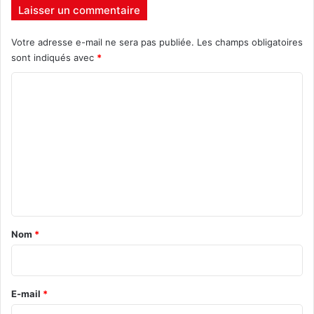
Laisser un commentaire
Votre adresse e-mail ne sera pas publiée.
Les champs obligatoires
sont indiqués avec
*
C
o
m
m
e
n
t
a
Nom
*
i
r
e
E-mail
*
*