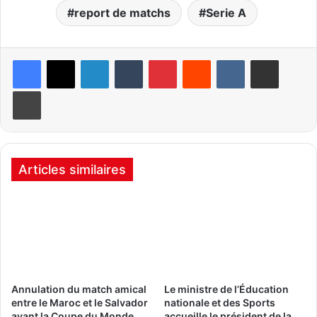
report de matchs
Serie A
Linkedin
Tumblr
Pinterest
Reddit
VKontakte
Partager par email
Imprimer
Articles similaires
Annulation du match amical
Le ministre de l’Éducation
entre le Maroc et le Salvador
nationale et des Sports
avant la Coupe du Monde
accueille le président de la