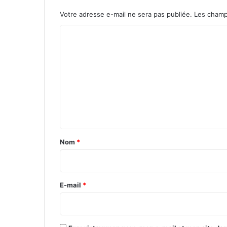
Votre adresse e-mail ne sera pas publiée.
Les champ
C
o
m
m
e
n
t
a
Nom
*
i
r
e
E-mail
*
*