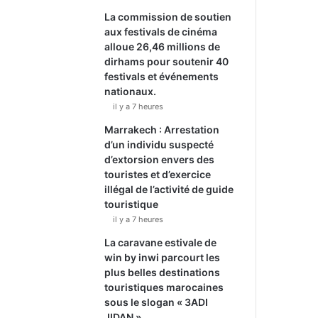
La commission de soutien
aux festivals de cinéma
alloue 26,46 millions de
dirhams pour soutenir 40
festivals et événements
nationaux.
il y a 7 heures
Marrakech : Arrestation
d’un individu suspecté
d’extorsion envers des
touristes et d’exercice
illégal de l’activité de guide
touristique
il y a 7 heures
La caravane estivale de
win by inwi parcourt les
plus belles destinations
touristiques marocaines
sous le slogan « 3ADI
JIDAN ».