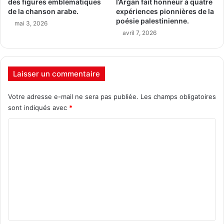
des figures emblématiques
l’Argan fait honneur à quatre
de la chanson arabe.
expériences pionnières de la
poésie palestinienne.
mai 3, 2026
avril 7, 2026
Laisser un commentaire
Votre adresse e-mail ne sera pas publiée.
Les champs obligatoires
sont indiqués avec
*
C
o
m
m
e
n
t