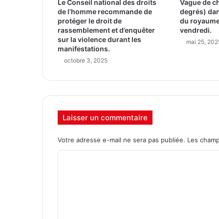
Le Conseil national des droits
Vague de ch
de l’homme recommande de
degrés) dan
protéger le droit de
du royaume
rassemblement et d’enquêter
vendredi.
sur la violence durant les
mai 25, 202
manifestations.
octobre 3, 2025
Laisser un commentaire
Votre adresse e-mail ne sera pas publiée.
Les champ
C
o
m
m
e