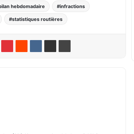
bilan hebdomadaire
infractions
statistiques routières
lr
Pinterest
Reddit
VKontakte
Partager par email
Imprimer