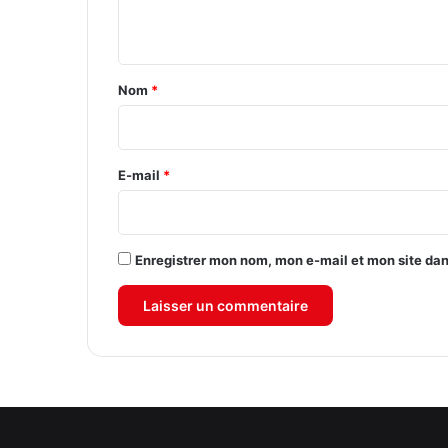
n
t
a
Nom
*
i
r
e
E-mail
*
*
Enregistrer mon nom, mon e-mail et mon site da