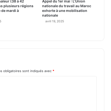
aleur (38 à 42
Appel du 1er mai : L’Union
s plusieurs régions
nationale du travail au Maroc
 de mardi à
exhorte à une mobilisation
nationale
5
avril 19, 2025
s obligatoires sont indiqués avec
*