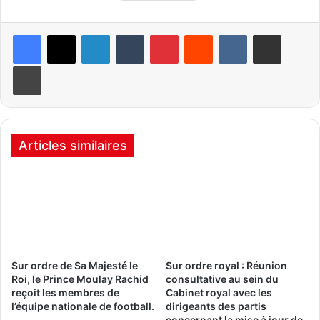
Linkedin
Tumblr
Pinterest
Reddit
VKontakte
Partager par email
Imprimer
Articles similaires
Sur ordre de Sa Majesté le
Sur ordre royal : Réunion
Roi, le Prince Moulay Rachid
consultative au sein du
reçoit les membres de
Cabinet royal avec les
l’équipe nationale de football.
dirigeants des partis
concernant la mise à jour de