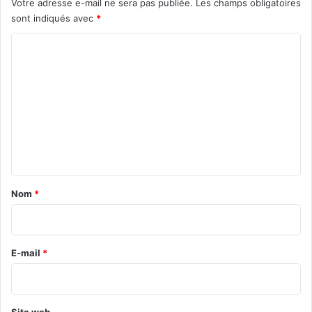
Votre adresse e-mail ne sera pas publiée.
Les champs obligatoires
sont indiqués avec
*
C
o
m
m
e
n
t
a
Nom
*
i
r
e
E-mail
*
*