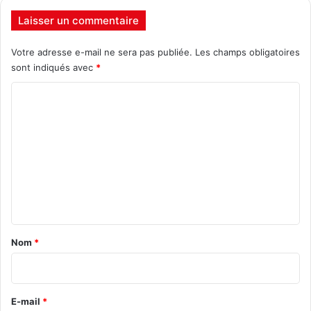
Laisser un commentaire
Votre adresse e-mail ne sera pas publiée.
Les champs obligatoires
sont indiqués avec
*
C
o
m
m
e
n
t
a
Nom
*
i
r
e
E-mail
*