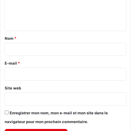
m
e
n
t
a
Nom
*
i
r
e
E-mail
*
*
Site web
Enregistrer mon nom, mon e-mail et mon site dans le
navigateur pour mon prochain commentaire.