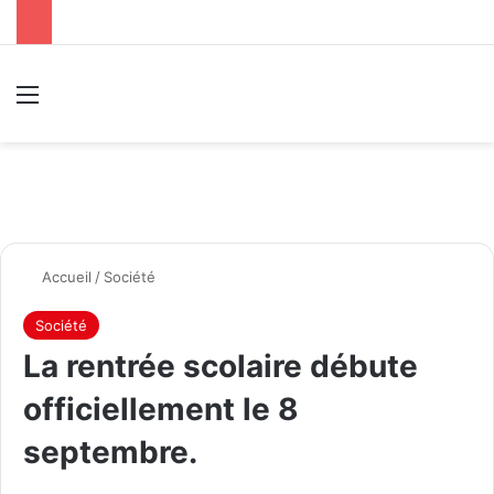
Menu
R
Accueil
/
Société
Société
La rentrée scolaire débute
officiellement le 8
septembre.