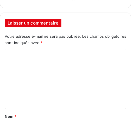
Laisser un commentaire
Votre adresse e-mail ne sera pas publiée.
Les champs obligatoires
sont indiqués avec
*
C
o
m
m
e
n
t
a
Nom
*
i