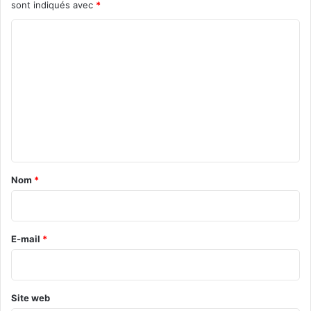
sont indiqués avec
*
C
o
m
m
e
n
t
a
Nom
*
i
r
e
E-mail
*
*
Site web