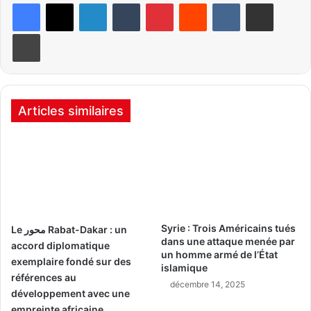
Linkedin
Tumblr
Pinterest
Reddit
VKontakte
Partager par email
Imprimer
Articles similaires
Syrie : Trois Américains tués
Le محور Rabat-Dakar : un
dans une attaque menée par
accord diplomatique
un homme armé de l’État
exemplaire fondé sur des
islamique
références au
décembre 14, 2025
développement avec une
empreinte africaine