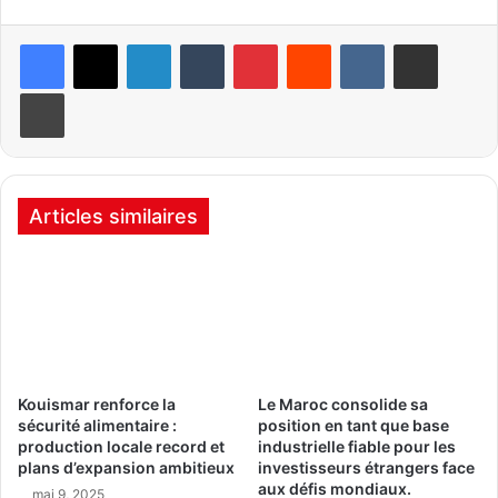
Linkedin
Tumblr
Pinterest
Reddit
VKontakte
Partager par email
Imprimer
Articles similaires
Kouismar renforce la
Le Maroc consolide sa
sécurité alimentaire :
position en tant que base
production locale record et
industrielle fiable pour les
plans d’expansion ambitieux
investisseurs étrangers face
aux défis mondiaux.
mai 9, 2025