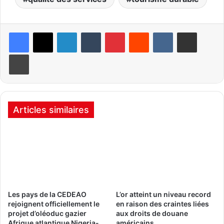
Linkedin
Tumblr
Pinterest
Reddit
VKontakte
Partager par email
Imprimer
Articles similaires
Les pays de la CEDEAO
L’or atteint un niveau record
rejoignent officiellement le
en raison des craintes liées
projet d’oléoduc gazier
aux droits de douane
Afrique atlantique Nigeria-
américains.