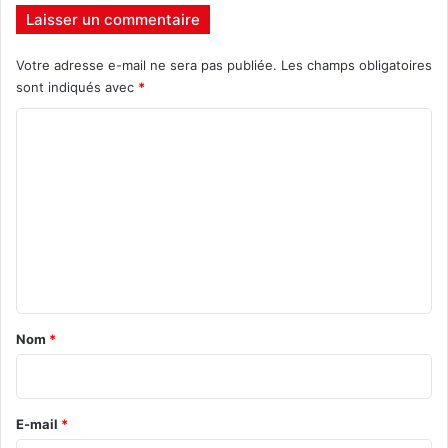
Laisser un commentaire
Votre adresse e-mail ne sera pas publiée.
Les champs obligatoires
sont indiqués avec
*
C
o
m
m
e
n
t
a
Nom
*
i
r
e
E-mail
*