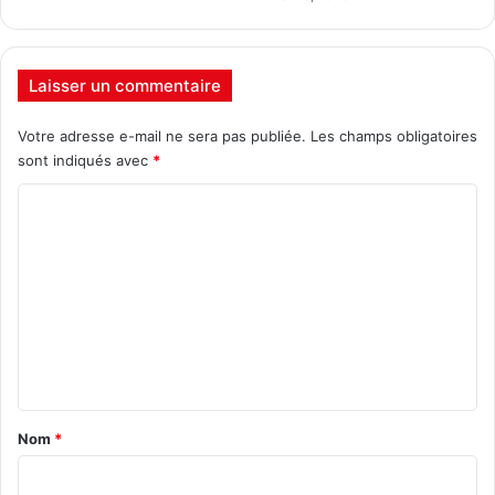
Laisser un commentaire
Votre adresse e-mail ne sera pas publiée.
Les champs obligatoires
sont indiqués avec
*
C
o
m
m
e
n
t
a
Nom
*
i