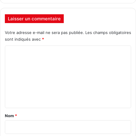
Laisser un commentaire
Votre adresse e-mail ne sera pas publiée.
Les champs obligatoires
sont indiqués avec
*
C
o
m
m
e
n
t
a
Nom
*
i
r